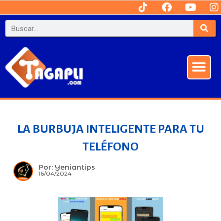
Ir
T
F
Y
I
i
a
o
n
al
Sea
Search
k
c
u
s
contenido
t
e
t
t
o
b
u
a
k
o
b
g
Me
o
e
r
k
a
LA BURBUJA INTELIGENTE PARA TU
TELÉFONO
Por: Yeniantips
16/04/2024